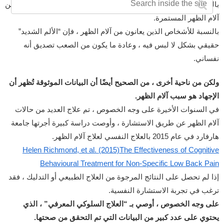
بالطبع ، هذا التفسير لن يكون مقنعًا على الفور لأولئك الذين يعانون من
آلام الظهر المستمرة.
بالنسبة للأشخاص الذين يعانون من آلام الظهر ، فإن “الألم الشديد”
حقيقي بشكل لا لبس فيه ، وعادة ما يكون من الصعب تصديق أنه
نفساني.
ولكن من ناحية أخرى ، من الصحيح أيضًا أن البيانات الموثوقة تُظهر أن
الإجهاد هو سبب آلام الظهر.
في السنوات الأخيرة على وجه الخصوص ، تم علاج العديد من حالات
آلام الظهر عن طريق الاستشارة ، وأوصت دراسة كبيرة أجرتها جامعة
هارفارد في عام 2015 بالعلاج النفسي لعلاج آلام الظهر.
Helen Richmond, et al. (2015)The Effectiveness of Cognitive
Behavioural Treatment for Non-Specific Low Back Pain
إذا لم تحصل على النتائج المرجوة من العلاج الطبيعي أو التدليك ، فقد
ترغب في تجربة الاستشارة النفسية.
على وجه الخصوص ، أوصي بـ “العلاج السلوكي المعرفي” ، الذي
يحتوي على عدد كبير من البيانات التي تم التحقق من صحتها.