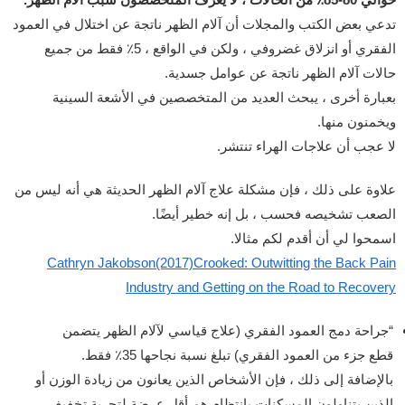
تدعي بعض الكتب والمجلات أن آلام الظهر ناتجة عن اختلال في العمود
الفقري أو انزلاق غضروفي ، ولكن في الواقع ، 5٪ فقط من جميع
حالات آلام الظهر ناتجة عن عوامل جسدية.
بعبارة أخرى ، يبحث العديد من المتخصصين في الأشعة السينية
ويخمنون منها.
لا عجب أن علاجات الهراء تنتشر.
علاوة على ذلك ، فإن مشكلة علاج آلام الظهر الحديثة هي أنه ليس من
الصعب تشخيصه فحسب ، بل إنه خطير أيضًا.
اسمحوا لي أن أقدم لكم مثالا.
Cathryn Jakobson(2017)Crooked: Outwitting the Back Pain
Industry and Getting on the Road to Recovery
“جراحة دمج العمود الفقري (علاج قياسي لآلام الظهر يتضمن
قطع جزء من العمود الفقري) تبلغ نسبة نجاحها 35٪ فقط.
بالإضافة إلى ذلك ، فإن الأشخاص الذين يعانون من زيادة الوزن أو
الذين يتناولون المسكنات بانتظام هم أقل عرضة لتجربة تخفيف