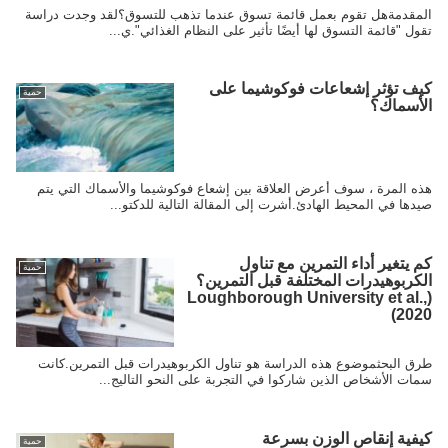
المقدمةهل تقوم بعمل قائمة تسوق عندما تذهب للتسوق؟لقد وجدت دراسة
تقول "قائمة التسوق لها أيضًا تأثير على النظام الغذائي".ي...
كيف تؤثر إشعاعات فوكوشيما على
حمية
الأسماك؟
هذه المرة ، سوف أعرض العلاقة بين إشعاع فوكوشيما والأسماك التي يتم
صيدها في المحيط الهادئ.أشرت إلى المقالة التالية للدكتو...
كم يتغير أداء التمرين مع تناول
حمية
الكربوهيدرات المختلفة قبل التمرين؟
(Loughborough University et al.,
2020)
طرق البحثموضوع هذه الدراسة هو تناول الكربوهيدرات قبل التمرين.كانت
سمات الأشخاص الذين شاركوا في التجربة على النحو التاليج...
كيفية إنقاص الوزن بسرعة
حمية