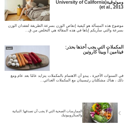
وموثوقية(University of California
et al., 2013)
موضوع هذه المسألة هو كيفية إنقاص الوزن بسرعة.الطريقة لفقدان الوزن
بسرعة والتي سأريكم إياها في هذه المقالة هي التخلص من ق...
المكملات التي يجب أخذها بحذر:
حمية
فيتامين أ وبيتا كاروتين
في السنوات الأخيرة ، يبدو أن الاهتمام بالمكملات يتزايد عامًا بعد عام.ومع
ذلك ، هناك مشكلتان رئيسيتان مع المكملات الغذائي...
الممارسات الصحية التي لا يجب أن تصدقها: النباتية
والميكروبيوتيك