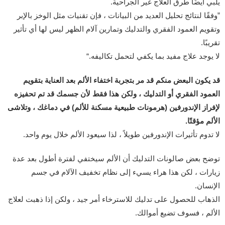
يلبي أيضًا طرق العلاج غير الجراحية.
وفقًا لنتائج تحليل العديد من البيانات ، فإن تقنيات مثل الوخز بالإبر
وتقويم العمود الفقري والتدليك وتمارين آلام الظهر ليس لها أي تأثير
تقريبًا.
لا يوجد علاج مفيد بما يكفي لتحمل تكاليفه.
قد يكون البعض منكم قد مر بتجربة اختفاء الألم بعد العناية بتقويم
العمود الفقري أو التدليك ، ولكن هذا فقط لأن جسمك قد تم تحفيزه
لإفراز الإندورفين (هرمونات طبيعية مسكنة للألم) في دماغك ، وتلاشى
الألم مؤقتًا.
لا تدوم تأثيرات الإندورفين طويلاً ، لذا سيعود الألم خلال يوم واحد.
توضح بعض صالونات التدليك أن الألم سيختفي لفترة أطول بعد عدة
زيارات ، لكن هذا هراء يسيء إلى نظام تخفيف الآلام في جسم
الإنسان.
الذهاب للحصول على تدليك للاسترخاء أمر جيد ، ولكن إذا ذهبت لعلاج
الألم ، فسوف تضيع أموالك.