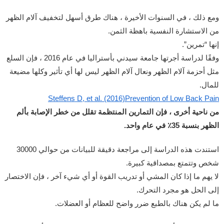
ومع ذلك ، في السنوات الأخيرة ، هناك طرق أسهل لتخفيف آلام الظهر
من الاستشارة النفسية باهظة الثمن.
إنها “تمرين”.
وفقًا لدراسة أجرتها جامعة سيدني بأستراليا في عام 2016 ، فإن السلع
مثل أحزمة آلام الظهر ونعال آلام الظهر ليس لها أي تأثير وكلها مضيعة
للمال.
Steffens D, et al. (2016)Prevention of Low Back Pain
من ناحية أخرى ، فإن التمارين المنتظمة تقلل من خطر الإصابة بألم
الظهر بنسبة 35٪ في عام واحد.
استندت هذه الدراسة إلى مراجعة دقيقة للبيانات من حوالي 30000
شخص وتتمتع بمصداقية كبيرة.
لا يهم ما إذا كان المشي أو تدريب القوة أو أي شيء آخر ، فإن الاختصار
إلى الحل هو مجرد التحرك.
ما لم يكن هناك بالطبع ضرر واضح للعظام أو العضلات.