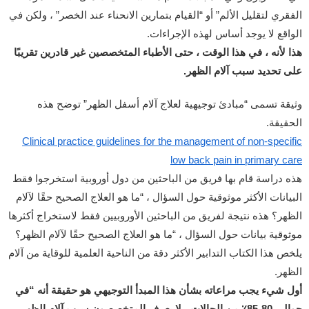
الفقري لتقليل الألم” أو “القيام بتمارين الانحناء عند الخصر” ، ولكن في
الواقع لا يوجد أساس لهذه الإجراءات.
هذا لأنه ، في هذا الوقت ، حتى الأطباء المتخصصين غير قادرين تقريبًا
على تحديد سبب آلام الظهر.
وثيقة تسمى “مبادئ توجيهية لعلاج آلام أسفل الظهر” توضح هذه
الحقيقة.
Clinical practice guidelines for the management of non-specific
low back pain in primary care
هذه دراسة قام بها فريق من الباحثين من دول أوروبية استخرجوا فقط
البيانات الأكثر موثوقية حول السؤال ، “ما هو العلاج الصحيح حقًا لآلام
الظهر؟ هذه نتيجة لفريق من الباحثين الأوروبيين فقط لاستخراج أكثرها
موثوقية بيانات حول السؤال ، “ما هو العلاج الصحيح حقًا لآلام الظهر؟
يلخص هذا الكتاب التدابير الأكثر دقة من الناحية العلمية للوقاية من آلام
الظهر.
أول شيء يجب مراعاته بشأن هذا المبدأ التوجيهي هو حقيقة أنه “في
حوالي 80-85٪ من الحالات ، لا يعرف المتخصصون سبب آلام الظهر.